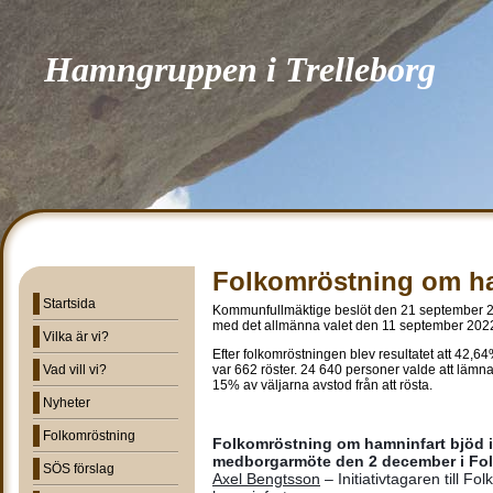
Hamngruppen i Trelleborg
Folkomröstning om ha
Startsida
Kommunfullmäktige beslöt den 21 september 2
med det allmänna valet den 11 september 202
Vilka är vi?
Efter folkomröstningen blev resultatet att 42,6
Vad vill vi?
var 662 röster. 24 640 personer valde att lämn
15% av väljarna avstod från att rösta.
Nyheter
Folkomröstning
Folkomröstning om hamninfart bjöd in t
medborgarmöte den 2 december i Fol
SÖS förslag
Axel Bengtsson
 – Initiativtagaren till F