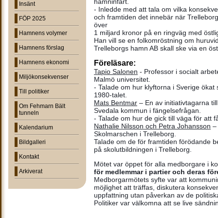
hamninfart.
Insänt
- Inledde med att tala om vilka konsekve
och framtiden det innebär när Trellebor
FÖP 2025
över 
1 miljard kronor på en ringväg med östli
Hamnens volymer
Han vill se en folkomröstning om huruvida
Hamnens förslag
Trelleborgs hamn AB skall ske via en östlig
Hamnens ekonomi
Föreläsare
:
Tapio Salonen
 - Professor i socialt arbet
Miljökonsekvenser
Malmö universitet.
- Talade om hur klyftorna i Sverige ökat 
Till politiker
1980-talet.
Mats Bentmar
 – En av initiativtagarna til
Om Fehmarn Bält
Svedala kommun i fängelsefrågan.
tunneln
- Talade om hur de gick till väga för att 
Nathalie Nilsson och Petra Johansson
 –
Kalendarium
Skolmarschen i Trelleborg.
Talade om de för framtiden förödande b
Bildgalleri
på skolutbildningen i Trelleborg.
Kontakt
Mötet var öppet för alla medborgare i 
Arkiverat
för medlemmar i partier och deras för
Medborgarmötets syfte var att kommunin
möjlighet att träffas, diskutera konsekve
uppfattning utan påverkan av de politisk
Politiker var välkomna att se live sändni